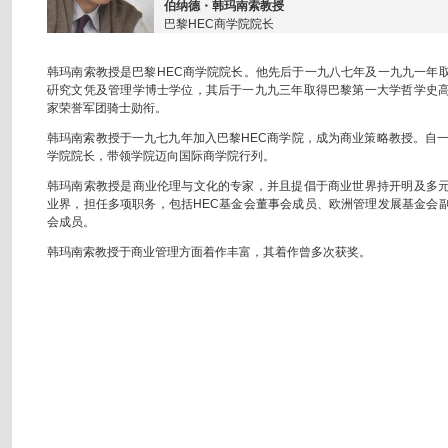
伯纳德・韩玛南索教授
巴黎HEC商学院院长
韩玛南索教授是巴黎HEC商学院院长。他先后于一九八七年及一九九一年
硏究文凭及管理学博士学位，其后于一九九三年取得巴黎第一大学哲学史
家荣誉军团骑士勋衔。
韩玛南索教授于一九七九年加入巴黎HEC商学院，成为商业策略教授。自一
学院院长，带领学院迈向国际商学院行列。
韩玛南索教授是商业伦理与文化的专家，并且提倡于商业世界持开明及多
业界，担任多项职务，包括HEC基金会董事会成员、欧洲管理发展基金会
会成员。
韩玛南索教授于商业管理方面着作丰富，其着作曾多次获奖。