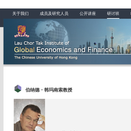
关于我们
成员及研究人员
公开讲座
研讨班
伯纳德・韩玛南索教授