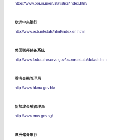
https://www.boj.or.jp/en/statistics/index.htm/
欧洲中央银行
http://www.ecb.int/stats/html/index.en.html
美国联邦储备系统
http://www.federalreserve.gov/econresdata/default.htm
香港金融管理局
http://www.hkma.gov.hk/
新加坡金融管理局
http://www.mas.gov.sg/
澳洲储备银行