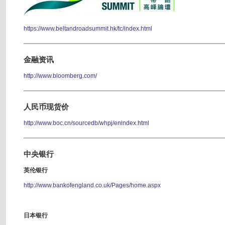
https://www.beltandroadsummit.hk/tc/index.html
金融资讯
http://www.bloomberg.com/
人民币现货价
http://www.boc.cn/sourcedb/whpj/enindex.html
中央银行
英伦银行
http://www.bankofengland.co.uk/Pages/home.aspx
日本银行