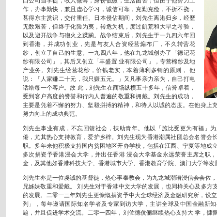
口公司当学徒，收入微薄，身份低微，生活困苦；但由于他努力工
作，办事勤快，兼且虚心学习，诚信可靠，克勤克俭，不折不挠，
甚得东主赏识，交付重任。日本侵佔期间，刘先生离港归乡，经歷
无数艰苦，但终于化险为夷，转危为机，度过飢荒和大旱之考验，
以及避开战争与砲火之蹂躏。战争结束后，刘先生于一九四六年回
到香港，并成功创业，先是与友人合资经营煽布厂，不久转营花
纱，创立了自己的生意。一九四八年，他在九龙城创办了「德记花
纱有限公司」，其后又创立「丰盛置 业有限公司」，专营棉纱及地
产业务。刘先生经营花纱，价钱老实，本着薄利多销的原则， 他
说：「人家赚二十元，我只赚五元。」又凡事亲力亲为，自己打电
话给每一个客户。故 此，刘先生在商场纵横五十多年，信誉卓着，
受到客户高度的赞誉和行内人普遍的敬重和拥戴。刘先生的成功，
主要是凭着不懈的努力、坚毅拼搏的精神，和待人以诚的态度。在他身上
努力向上的成功典范。
刘先生事业有成，不忘回馈社会，扶助青年。他以「施比受更为有福」为
倦，尤其热心支持教育，爱护乡梓。刘先生现为香港潮属社团总会名誉会
职。多年来他积极支持国内贫困地区开办学校，包括在江西、宁夏等地成
多次捐资予香港浸会大学，并出任香港 浸会大学基金永远荣誉主席之职
金，及其他如香港科技大学、香港城市大学、香港教育学院、澳门大学等发
刘先生亦是一位虔诚的基督徒，热心事奉教会，为九龙城潮语浸信会会佐，
兄姊妹敬重和爱戴。 刘先生对于香港中文大学的发展，也同样关心及多方
的发展。二零一三年刘先生更慷慨捐资予中大全球经济及金融研究所，设立
列」，每年邀请国际知名学者及专家到访大学，主讲全球及中国金融新知
题，并且促进学术交流。二零一四年，刘佐德伉俪继续热心支持大 学，慷