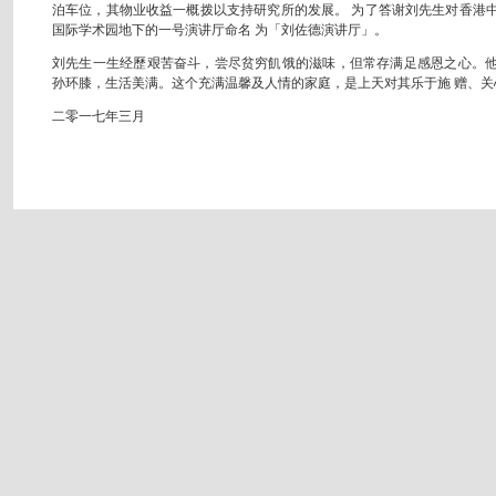
泊车位，其物业收益一概拨以支持研究所的发展。 为了答谢刘先生对香港
国际学术园地下的一号演讲厅命名 为「刘佐德演讲厅」。
刘先生一生经歷艰苦奋斗，尝尽贫穷飢饿的滋味，但常存满足感恩之心。
孙环膝，生活美满。这个充满温馨及人情的家庭，是上天对其乐于施 赠、
二零一七年三月