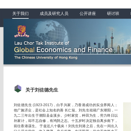
关于我们
成员及研究人员
公开讲座
研讨班
关于刘佐德先生
刘佐德先生 (1923-2017)，白手兴家，乃香港成功的实业界闻人；
他广施济众，是社会上知名的善 长仁翁。刘先生祖籍广东潮阳，一
九二三年出生于潮阳县金溪乡。少时家贫，种田为生，劳力终日以
补家计，却不忘自修，有鸿鹄之志。十五岁时决定独自离乡南下，
前往香港谋生。 于兹近八十载矣！刘先生到港之后，先在一间出入