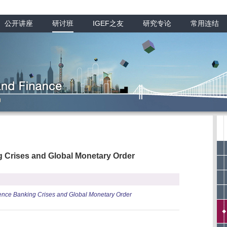
公开讲座
研讨班
IGEF之友
研究专论
常用连结
 Crises and Global Monetary Order
nce Banking Crises and Global Monetary Order