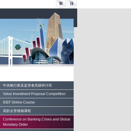
中央银行家及监管者高级研讨班
Value Investment Proposal Competition
IGEF Online Course
高阶企管领袖课程
Conference on Banking Crises and Global
Monetary Order