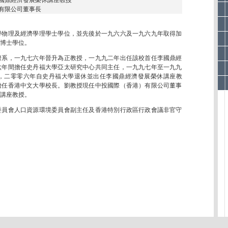
國鼎經濟發展榮休講座教授
有限公司董事長
學物理及經濟學理學士學位，並先後於一九六六及一九六九年取得加
博士學位。
濟系，一九七六年晉升為正教授，一九九二年出任該校首任李國鼎經
六年間擔任史丹福大學亞太研究中心共同主任，一九九七年至一九九
，二零零六年自史丹福大學退休並出任李國鼎經濟發展榮休講座教
擔任香港中文大學校長。劉教授現任中投國際（香港）有限公司董事
講座教授。
委員會人口資源環境委員會副主任及香港特別行政區行政會議非官守