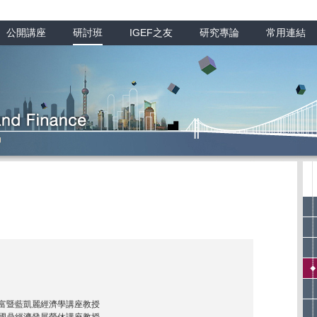
公開講座
研討班
IGEF之友
研究專論
常用連結
富暨藍凱麗經濟學講座教授