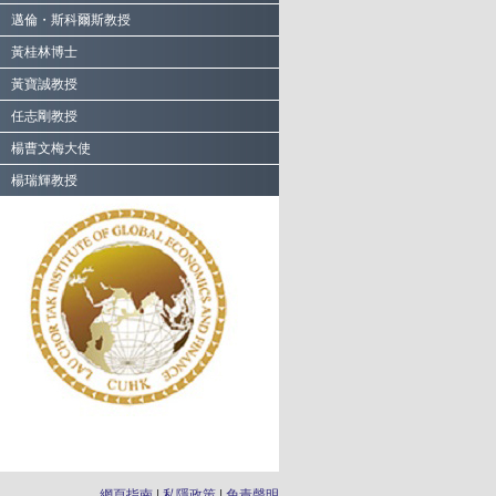
邁倫・斯科爾斯教授
黃桂林博士
黃寶誠教授
任志剛教授
楊曹文梅大使
楊瑞輝教授
網頁指南
私隱政策
免責聲明