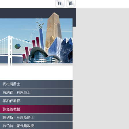
周松崗爵士
唐納德．科恩博士
廖柏偉教授
劉遵義教授
詹姆斯・莫理斯爵士
羅伯特・蒙代爾教授