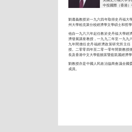
美國史丹福大學李
中投國際（香港）
劉遵義教授於一九六四年取得史丹福大
州大學柏克萊分校經濟學文學碩士和哲學
他自一九六六年起任教於史丹福大學經
濟發展講座教授，一九九二年至一九九
九年間擔任史丹福經濟政策研究所主任
授。二零零四年至二零一零年間劉教授
長及香港中文大學藍饒富暨藍凱麗經濟學
劉教授亦是中國人民政治協商會議全國
成員。