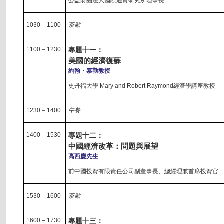
公益財團法人國際通貨研究所理事長
1030 – 1100
茶歇
1100 – 1230
專題十一：
美國的經濟復蘇
約翰・泰勒教授
史丹福大學 Mary and Robert Raymond經濟學講座教授
1230 – 1400
午餐
1400 – 1530
專題十二：
中國經濟改革：問題與展望
高西慶先生
前中國投資有限責任公司副董事長、總經理兼首席投資官
1530 – 1600
茶歇
1600 – 1730
專題十三：