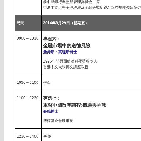
前中國銀行業監督管理委員會主席
香港中文大學全球經濟及金融研究所BCT銀聯集團傑出研
時間
2014年8月29日（星期五）
0900 – 1030
專題六：
金融市場中的道德風險
詹姆斯・莫理斯爵士
1996年諾貝爾經濟科學獎得獎人
香港中文大學博文講座教授
1030 – 1100
茶歇
1100 – 1230
專題七：
重啓中國改革議程:機遇與挑戰
秦曉博士
博源基金會理事長
1230 – 1400
午餐