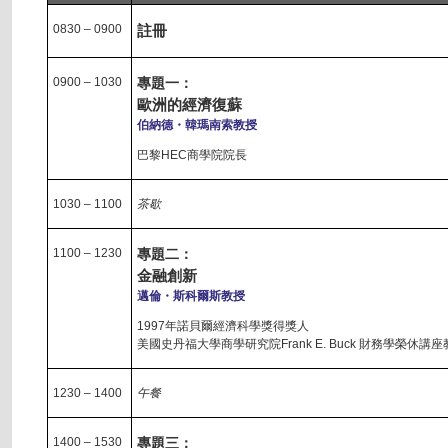
0830 – 0900
註冊
0900 – 1030
專題一：
歐洲的經濟復蘇
伯納德・韓瑪南索教授
巴黎HEC商學院院長
1030 – 1100
茶歇
1100 – 1230
專題二：
金融創新
邁倫・斯科爾斯教授
1997年諾貝爾經濟科學獎得獎人
美國史丹福大學商學研究院Frank E. Buck 財務學榮休講
1230 – 1400
午餐
1400 – 1530
專題三：