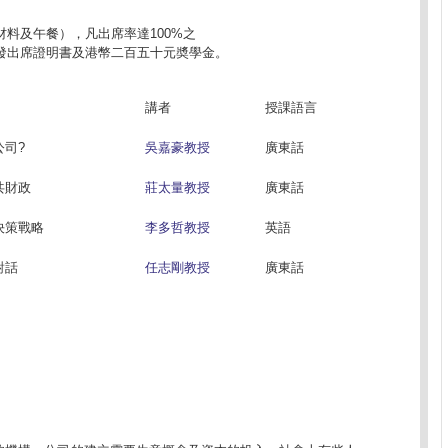
料及午餐），凡出席率達100%之
發出席證明書及港幣二百五十元奬學金。
講者
授課語言
公司?
吳嘉豪教授
廣東話
共財政
莊太量教授
廣東話
決策戰略
李多哲教授
英語
對話
任志剛教授
廣東話