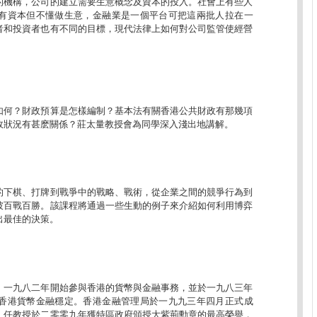
的機構，公司的建立需要生意概念及資本的投入。社會上有些人
有資本但不懂做生意，金融業是一個平台可把這兩批人拉在一
者和投資者也有不同的目標，現代法律上如何對公司監管使經營
如何？財政預算是怎樣編制？基本法有關香港公共財政有那幾項
政狀況有甚麽關係？莊太量教授會為同學深入淺出地講解。
的下棋、打牌到戰爭中的戰略、戰術，從企業之間的競爭行為到
彼百戰百勝。該課程將通過一些生動的例子來介紹如何利用博弈
出最佳的決策。
，一九八二年開始參與香港的貨幣與金融事務，並於一九八三年
香港貨幣金融穩定。香港金融管理局於一九九三年四月正式成
。任教授於二零零九年獲特區政府頒授大紫荊勳章的最高榮譽，