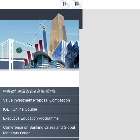
中央銀行家及監管者高級研討班
Value Investment Proposal Competition
IGEF Online Course
Executive Education Programme
Conference on Banking Crises and Global
Monetary Order