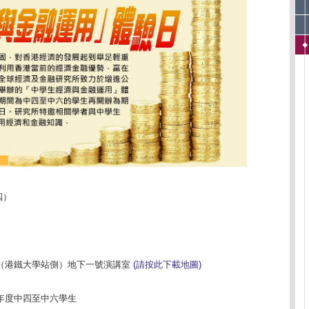
四）
（港鐵大學站側）地下一號演講室
(請按此下載地圖)
年度中四至中六學生