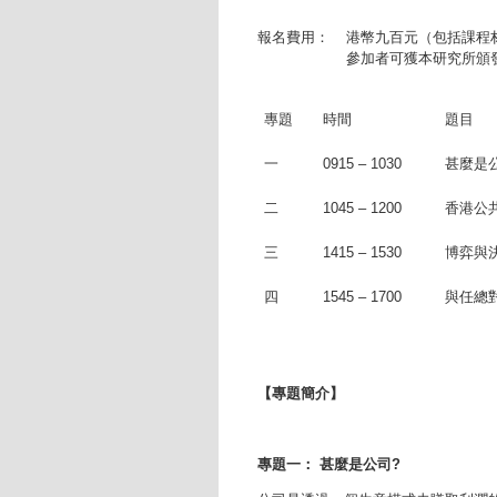
報名費用：
港幣九百元（包括課程材
參加者可獲本研究所頒
專題
時間
題目
一
0915 – 1030
甚麼是
二
1045 – 1200
香港公
三
1415 – 1530
博弈與
四
1545 – 1700
與任總
【專題簡介】
專題一： 甚麼是公司?