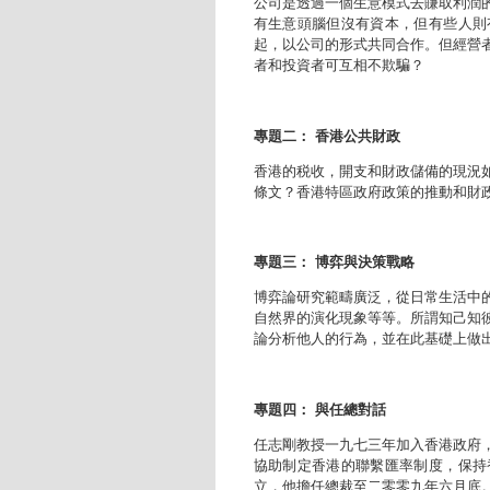
公司是透過一個生意模式去賺取利潤
有生意頭腦但沒有資本，但有些人則
起，以公司的形式共同合作。但經營
者和投資者可互相不欺騙？
專題二： 香港公共財政
香港的税收，開支和財政儲備的現況
條文？香港特區政府政策的推動和財
專題三： 博弈與決策戰略
博弈論研究範疇廣泛，從日常生活中
自然界的演化現象等等。所謂知己知
論分析他人的行為，並在此基礎上做
專題四： 與任總對話
任志剛教授一九七三年加入香港政府
協助制定香港的聯繫匯率制度，保持
立，他擔任總裁至二零零九年六月底