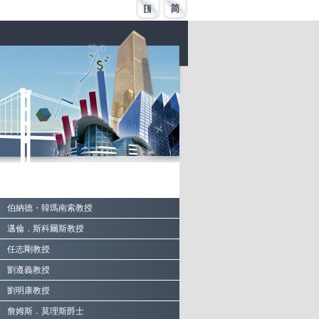
伯納德・韓瑪南索教授
邁倫．斯科爾斯教授
任志剛教授
劉遵義教授
劉明康教授
詹姆斯．莫理斯爵士