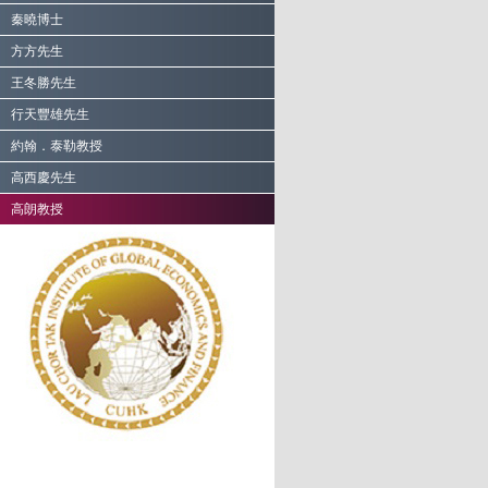
秦曉博士
方方先生
王冬勝先生
行天豐雄先生
約翰．泰勒教授
高西慶先生
高朗教授