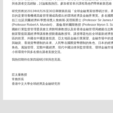
與各講者交流經驗，討論氣氛熱烈。參加者皆表示課程爲他們帶來嶄新思維
研究所將於2013年8月26至30日舉辦第四屆「全球金融菁英領導研討班
目的是要培養機構高級管理層成爲傑出的環球經濟及金融界菁英。多名國
括三位諾貝爾經濟科學獎得獎人詹姆斯‧莫理斯爵士 (Professor Sir James A
(Professor Robert A. Mundell) 、邁倫‧斯科爾斯教授 (Professor Myron
國銀行業監督管理委員會主席劉明康教授以及前香港金融管理局總裁任志
饒富暨藍凱麗經濟學講座教授劉遵義教授等。講授專題包括全球最新經濟
區的前景、外國在中國直接投資、亞太地區金融行業展望、金融市場中的
與融資、香港貨幣體制的未來、人民幣在國際貨幣體制的角色、日本的經
角色、風險管理、宏觀中國經濟、現代中國法律與監管環境、環球金融市
小班環境中與多名傑出講者直接交流。
我熱切期待在第四屆研討班與您見面。
莊太量教授
常務所長
香港中文大學全球經濟及金融研究所