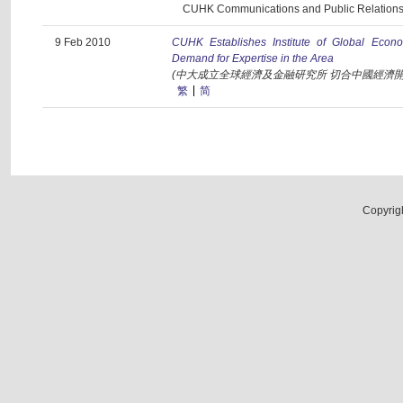
CUHK Communications and Public Relations 
9 Feb 2010
CUHK Establishes Institute of Global Econ
Demand for Expertise in the Area
(中大成立全球經濟及金融研究所 切合中國經濟
繁
简
Copyrig