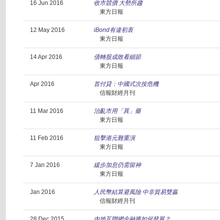
16 Jun 2016
收市競價 大勢所趨
東方日報
12 May 2016
iBond有違初衷
東方日報
14 Apr 2016
債轉股成敗看細節
東方日報
Apr 2016
首付貸：中國式次按危機
信報財經月刊
11 Mar 2016
治亂市用「異」藥
東方日報
11 Feb 2016
狙擊港元難重演
東方日報
7 Jan 2016
緩步加息仍需留神
東方日報
Jan 2016
人民幣結算避風險 中非貿易雙贏
信報財經月刊
28 Dec 2015
內地互聯網金融將如何發展？