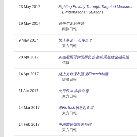
23 May 2017
Fighting Poverty Through Targeted Measures
E-International Relations
19 May 2017
送份年金給爸媽
頭條日報
9 May 2017
懶人基金 一石多鳥？
東方日報
28 Apr 2017
加強股票質押回購監管 防範系統性金融風險
信報
14 Apr 2017
綫上支付保私隱 港Fintech制勝
經濟日報
11 Apr 2017
央行收水 亦步亦趨
東方日報
14 Mar 2017
港FinTech須急起直追
東方日報
14 Feb 2017
中國幣策偏緊去槓桿
東方日報