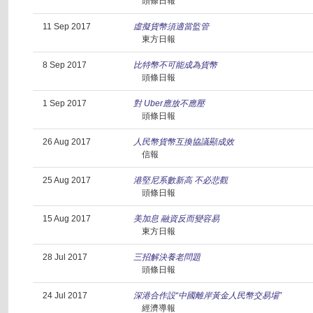
頭條日報
11 Sep 2017
虛擬貨幣須適當監管
東方日報
8 Sep 2017
比特幣不可能成為貨幣
頭條日報
1 Sep 2017
對 Uber應放不應壓
頭條日報
26 Aug 2017
人民幣貨幣互換協議顯成效
信報
25 Aug 2017
港堅尼系數新高 不必悲觀
頭條日報
15 Aug 2017
美加息 融資反而變容易
東方日報
28 Jul 2017
三招解決養老問題
頭條日報
24 Jul 2017
深港合作設“中國離岸黃金人民幣交易場”
經濟導報