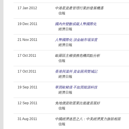
17 Jan 2012
中港星資產管理行業的發展機遇
信報
19 Dec 2011
國內外變數或礙人幣國際化
經濟日報
21 Nov 2011
人幣國際化 須金融市場深度
經濟日報
17 Oct 2011
歐羅區主權債務危機四點分析
信報
17 Oct 2011
香港與溫州 資金困局雙城記
經濟日報
19 Sep 2011
華買歐豬債 不如買能源科技
經濟日報
12 Sep 2011
免地價資助置業比復建居屋好
信報
31 Aug 2011
中國經濟迷思之八：中美經濟實力旗鼓相當
信報