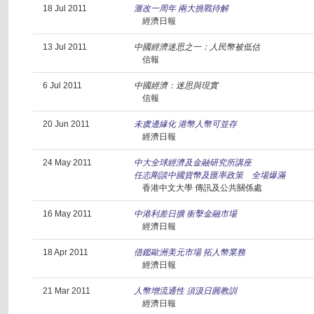
18 Jul 2011
滙改一周年 兩大挑戰待解
經濟日報
13 Jul 2011
中國經濟迷思之一：人民幣被低估
信報
6 Jul 2011
中國經濟：迷思與現實
信報
20 Jun 2011
未虞邊緣化 港幣人幣可並存
經濟日報
24 May 2011
中大全球經濟及金融研究所講座
任志剛談中國貨幣及匯率政策 全場爆滿
香港中文大學 傳訊及公共關係處
16 May 2011
中港利差日擴 衝擊金融市場
經濟日報
18 Apr 2011
借鑑歐洲美元市場 拓人幣業務
經濟日報
21 Mar 2011
人幣增流通性 須汲日圓教訓
經濟日報