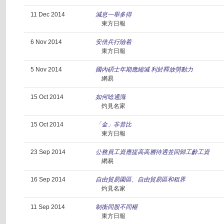
11 Dec 2014
減息一舉多得
東方日報
6 Nov 2014
安倍兵行險着
東方日報
5 Nov 2014
國內碩士年期應縮減 利於釋放勞動力
網易
15 Oct 2014
如何唸通識
灼見名家
15 Oct 2014
「金」非昔比
東方日報
23 Sep 2014
公務員工資應提高高層待遇並回歸工齡工資
網易
16 Sep 2014
自由貿易園區、自由貿易區和租界
灼見名家
11 Sep 2014
制衡同股不同權
東方日報