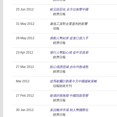
25 Jun 2012
歐元區惡化 全方位衝擊中國
經濟日報
31 May 2012
最低工資對企業盈利的影響
信報
28 May 2012
推動人幣結算 從進口貨入手
經濟日報
23 Apr 2012
發行人幣點心債 促中非貿易
經濟日報
27 Mar 2012
點心債誘惑減 步向均衡成熟
經濟日報
Mar 2012
從馬歇爾計劃看今天中國援歐策略
信報財經月刊
27 Feb 2012
歐債紓困無期 中國四面受壓
經濟日報
30 Jan 2012
多設離岸市場 助人幣國際化
經濟日報