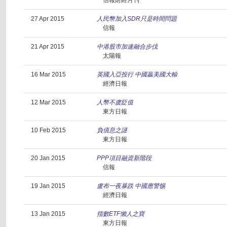
信報財經月刊
27 Apr 2015
人民幣加入SDR只是時間問題
信報
21 Apr 2015
中港股市加速融合步伐
太陽報
16 Mar 2015
英國入亞投行 中國贏美國大輸
經濟日報
12 Mar 2015
人幣不虞貶值
東方日報
10 Feb 2015
負債息之謎
東方日報
20 Jan 2015
PPP項目融資新階段
信報
19 Jan 2015
盧布一夜暴跌 中國應警惕
經濟日報
13 Jan 2015
指數ETF懶人之寶
東方日報