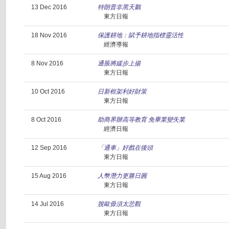
13 Dec 2016
特朗普非黑天鵝
東方日報
18 Nov 2016
保護耕地：賦予耕地指標靈活性
經濟導報
8 Nov 2016
通脹將緩步上揚
東方日報
10 Oct 2016
日新框架利好財策
東方日報
8 Oct 2016
助商界辦高等教育 免畢業變失業
經濟日報
12 Sep 2016
「通車」好戲在後頭
東方日報
15 Aug 2016
人幣潛力更勝日圓
東方日報
14 Jul 2016
脫歐毋須太悲觀
東方日報