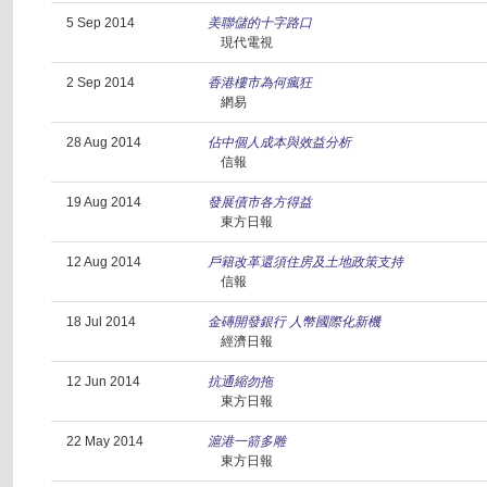
5 Sep 2014
美聯儲的十字路口
現代電視
2 Sep 2014
香港樓市為何瘋狂
網易
28 Aug 2014
佔中個人成本與效益分析
信報
19 Aug 2014
發展債市各方得益
東方日報
12 Aug 2014
戶籍改革還須住房及土地政策支持
信報
18 Jul 2014
金磚開發銀行 人幣國際化新機
經濟日報
12 Jun 2014
抗通縮勿拖
東方日報
22 May 2014
滬港一箭多雕
東方日報