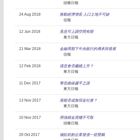
頭條日報
24 Aug 2018
推動經濟增長 人口土地不可缺
信報
12 Jun 2018
美息可上調空間有限
東方日報
21 Mar 2018
金融周期下中央銀行的傳承與發展
信報
12 Feb 2018
債息會否繼續上升？
東方日報
11 Dec 2017
孳息曲線趨平之謎
東方日報
13 Nov 2017
港能否成無現金社會？
東方日報
10 Nov 2017
用強積金買樓不可取
頭條日報
20 Oct 2017
補貼初創企業發債一箭雙鵰