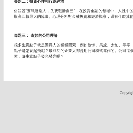
專題二：投資心理和行為經濟
俗語說“要戰勝別人，先要戰勝自己”，在投資金融的領域中，人性中
取高回報最大的障礙。心理分析對金融投資和經濟觀察，還有什麼其
專題三： 奇妙的公司理論
很多生意點子就是因爲人的種種因素，例如偷懶、馬虎、太忙、等等
點子是怎麼起飛呢？最成功的企業大都是用公司模式運作的。公司這
素，讓生意點子發光發亮呢？
Copyrig