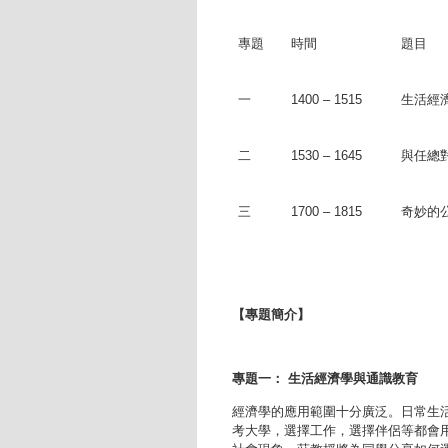
專題
時間
題目
一
1400 – 1515
生活經
二
1530 – 1645
與任總
三
1700 – 1815
奇妙的
【專題簡介】
專題一： 生活經濟學與通識教育
經濟學的應用範圍十分廣泛。日常生
考大學，選擇工作，選擇伴侶等都會