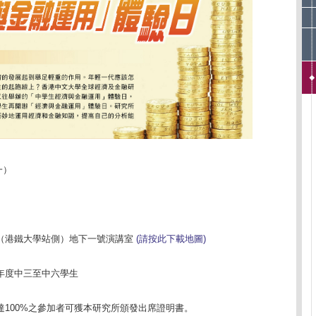
一）
（港鐵大學站側）地下一號演講室
(請按此下載地圖)
年度中三至中六學生
達100%之參加者可獲本研究所頒發出席證明書。