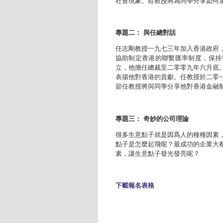
社會現象。莊教授將為同學分享如何
專題二： 與任總對話
任志剛教授一九七三年加入香港政府
協助制定香港的聯繫匯率制度，保持
立，他擔任總裁至二零零九年六月底
表揚他對香港的貢獻。任教授於二零
節任教授將與同學分享他對香港金融
專題三： 奇妙的公司理論
很多生意點子就是因爲人的種種因素
點子是怎麼起飛呢？最成功的企業大
素，讓生意點子發光發亮呢？
下載報名表格