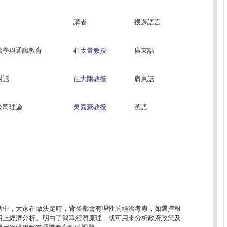
講者
授課語言
濟學與通識教育
莊太量教授
廣東話
對話
任志剛教授
廣東話
公司理論
吳嘉豪教授
英語
活中，大家在做決定時，背後都會有理性的經濟考慮，如選擇報
用上經濟分析。明白了簡單經濟原理，就可用來分析政府政策及