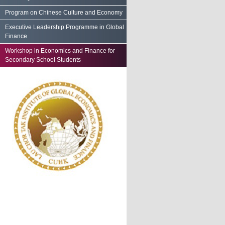
Program on Chinese Culture and Economy
Executive Leadership Programme in Global
Finance
Workshop in Economics and Finance for
Secondary School Students