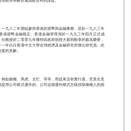
運用經濟學解答通識教育科的課題。
，一九八二年開始參與香港的貨幣與金融事務，並於一九八三年
香港貨幣金融穩定。香港金融管理局於一九九三年四月正式成
。任教授於二零零九年獲特區政府頒授大紫荊勳章的最高榮譽，
一一年出任香港中文大學全球經濟及金融研究所傑出研究員。此
制度的見解。
，例如偷懶、馬虎、太忙、等等，而從來沒有實行過。究竟生意
都是用公司模式運作的。公司這個運作模式怎樣排除種種人的因