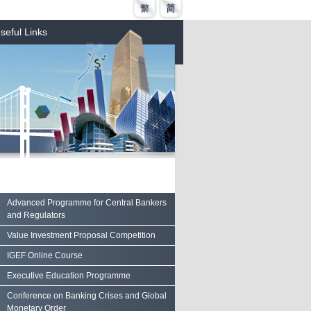
seful Links
Advanced Programme for Central Bankers
and Regulators
Value Investment Proposal Competition
IGEF Online Course
Executive Education Programme
Conference on Banking Crises and Global
Monetary Order