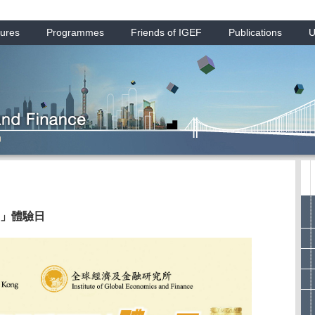
ures
Programmes
Friends of IGEF
Publications
U
」體驗日